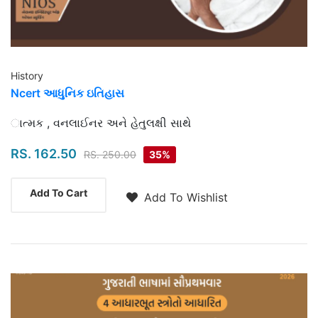
History
Ncert આધુનિક ઇતિહાસ
Highlights
ાત્મક , વનલાઈનર અને હેતુલક્ષી સાથે
RS. 162.50
RS. 250.00
35%
Add To Cart
Add To Wishlist