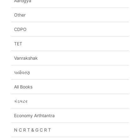
Aarogya
Other
CDPO
TET
Vanrakshak
પર્યાવરણ
All Books
કંડકટર
Economy Arthtantra
N C R T & G C R T