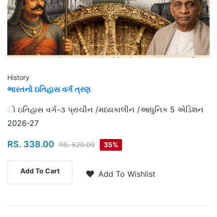
History
ભારતનો ઇતિહાસ વર્ગ ત્રણ
Highlights
ો ઇતિહાસ વર્ગ-૩ પ્રાચીન /મધ્યકાલીન /આધુનિક 5 એડિશન
2026-27
RS. 338.00
RS. 520.00
35%
Add To Cart
Add To Wishlist