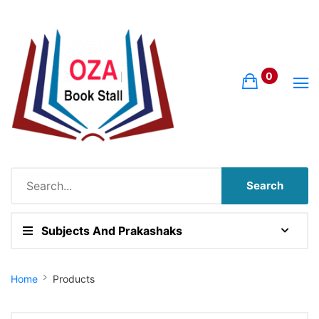
0
Search
Subjects And Prakashaks
Site Breadcrumb
Home
Products