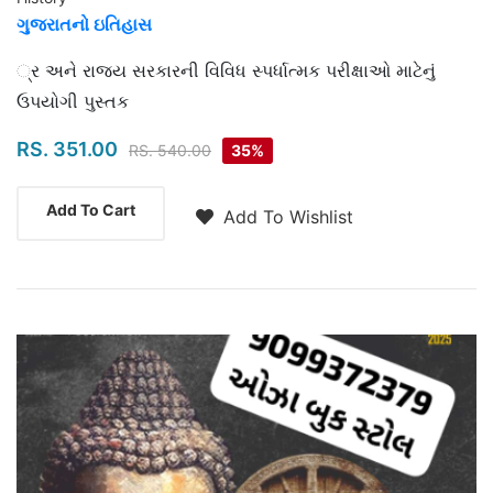
ગુજરાતનો ઇતિહાસ
Highlights
્ર અને રાજ્ય સરકારની વિવિધ સ્પર્ધાત્મક પરીક્ષાઓ માટેનું
ઉપયોગી પુસ્તક
RS. 351.00
RS. 540.00
35%
Add To Cart
Add To Wishlist