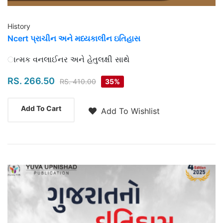
History
Ncert પ્રાચીન અને મધ્યકાલીન ઇતિહાસ
Highlights
ાત્મક વનલાઈનર અને હેતુલક્ષી સાથે
RS. 266.50
RS. 410.00
35%
Add To Cart
Add To Wishlist