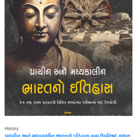
History
પ્રાચીન અને મધ્યકાલીન ભારતનો ઇતિહાસ યુવા ઉપનિષદ ક્લાસ