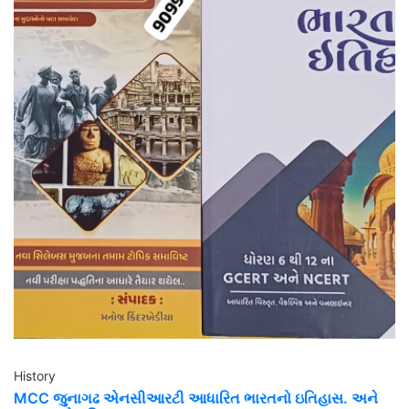
History
MCC જુનાગઢ એનસીઆરટી આધારિત ભારતનો ઇતિહાસ. અને