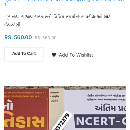
1
Highlights
્ર તથા રાજ્ય સરકારની વિવિધ સ્પર્ધાત્મક પરીક્ષાઓ માટે
ઉપયોગી
RS. 560.00
RS. 560.00
Add To Cart
Add To Wishlist